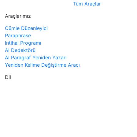
Tüm Araçlar
Araçlarımız
Cümle Düzenleyici
Paraphrase
Intihal Programı
AI Dedektörü
AI Paragraf Yeniden Yazarı
Yeniden Kelime Değiştirme Aracı
Dil
TR
Telif hakkı © 2026 by
Rewriteguru.com
Tüm Hakları