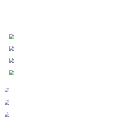
Débloquez une réécriture
puissante avec
RewriteGuru PRO
Pas de pubs
Vérification de similarité
Jusqu'à 30k mots / recherche
Détecteur de contenu IA
Vérificateur de plagiat
5 modes différents
Vérification orthographique
Go Pro