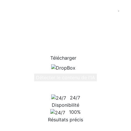
Collez votre contenu ici
et cliquez sur le bouton Détecter le contenu AI
/800
Total des mots
Télécharger
Détecter le contenu de l'IA
24/7
Disponibilité
100%
Résultats précis