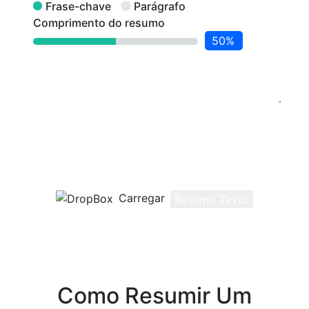
Frase-chave
Parágrafo
Comprimento do resumo
50%
Digite ou cole (Ctrl+v) seu texto aqui
0
/ 800
Palavras
Carregar
Resumir Texto
Como Resumir Um