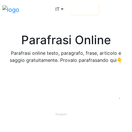
IT
Login
Andare Pro
Parafrasi Online
Parafrasi online testo, paragrafo, frase, articolo e
saggio gratuitamente. Provalo parafrasando qui👇
Parafrasare il tuo contenuto
Digita o incolla (ctrl + v) il tuo testo qui o carica
Paragrafo
un documento
Devi prima selezionare la tua lingua di parafrasi"