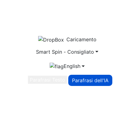
/800
Parole
Caricamento
Smart Spin - Consigliato
English
Parafrasi Testo
Parafrasi dell'IA
Sblocca una potente
riscrittura con