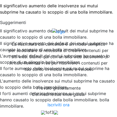
Il significativo aumento delle insolvenze sui mutui
subprime ha causato lo scoppio di una bolla immobiliare.
Suggerimenti
Il significativo aumento dei default dei mutui subprime ha
causato lo scoppio di una bolla immobiliare.
Il significativo aumento dei default dei mutui subprime ha
La riscrittura dei contenuti è un modo semplice
causato lo scoppio di una bolla immobiliare.
per soddisfare la necessità di creare contenuti per
L'aumento dei default dei mutui subprime ha causato lo
i siti web. Siamo qui con un sito web autonomo di
scoppio di un alloggio bolla immobiliare.
Article Rewriter Free per riscrivere i contenuti per
Il forte aumento delle insolvenze sui mutui subprime ha
tuo conto in modo facile e veloce.
causato lo scoppio di una bolla immobiliare.
L'aumento delle insolvenze sui mutui subprime ha causato
lo scoppio della bolla immobiliare.
Provalo gratuitamente
I forti aumenti delle inadempienze sui mutui subprime
Definisci le tue linee guida.
hanno causato lo scoppio della bolla immobiliare. bolla
Iscriviti ora
immobiliare.
1
of
3