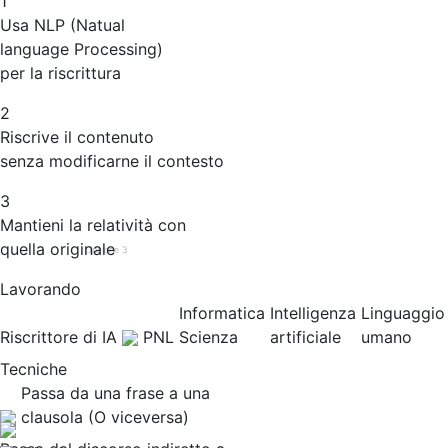
1
Usa NLP (Natual
language Processing)
per la riscrittura
2
Riscrive il contenuto
senza modificarne il contesto
3
Mantieni la relatività con
quella originale
Opzione 3
Lavorando
Informatica
Intelligenza
Linguaggio
Riscrittore di IA
PNL
Scienza
artificiale
umano
Tecniche
Passa da una frase a una
clausola (O viceversa)