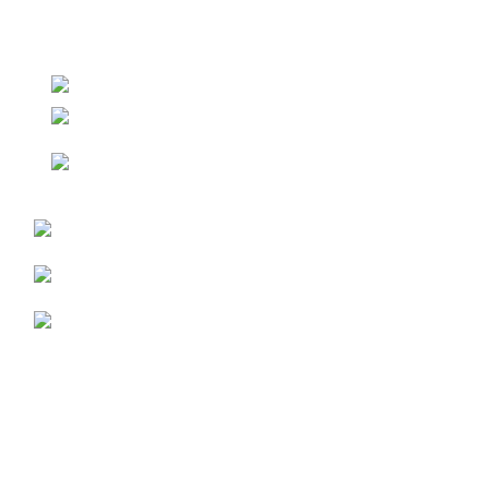
RewriteGuru PRO
Controllo antiplagio
Fino a 30,000 parole / ricerca
Rilevatore di contenuti AI
Nessuna pubblicità
5 diverse modalità
Controllo ortografico
Professionale