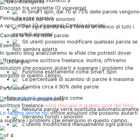
Passa dal discorso indiretto a
Giro intelligente
Discorso tra virgolette (O viceversa)
In Smart spin, dal 70 al 75% delle parole vengono
Passa da voce passiva
sostituite dai loro sinonimi
a voce attiva (O viceversa)
Cambia sinonimi
Per ogni parola verrà fornito un elenco di tutti i
possibili sinonimi
Cambia la forma delle parole
Gli utenti possono modificare qualsiasi parola se
Esempio
non sembra adatta
In questo blog analizzeremo le sfide che potresti dover
affrontare come scrittore freelance. Inoltre, offriremo
Ultra-giro
soluzioni che possono aiutarti a superare i problemi che
Funziona esattamente come Smart Spin
sorgono in questo campo.
La percentuale di scambio di parole è massima
Cambia circa il 90% delle parole
Parafrasato
Il
sfide
potresti essere
soffre come
Sostituisci manualmente
scrittore freelance
sono discussi in questo post del blog.
Nessuna parola verrà sostituita automaticamente
Lo faremo anche noi
offrire soluzioni che possono aiutarti
Verranno forniti i sinonimi
a superare i problemi che emergono in questo campo.
L'utente modificherà manualmente ogni parola
1
of
4