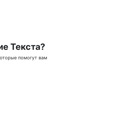
ие Текста?
которые помогут вам