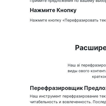
Примите предложения по вашему выбор
Нажмите Кнопку
Нажмите кнопку «Перефразировать текс
Расшире
Наш ai перефразиро
виды ового контент
кратко
Перефразировщик Предло
Наш инструмент перефразирование тек
читабельность и вовлеченность. После