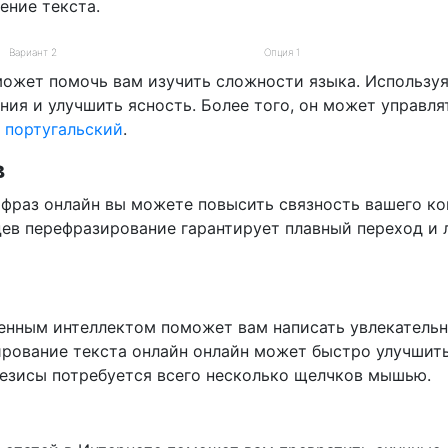
ение текста.
Вариант 2
Опция 1
может помочь вам изучить сложности языка. Используя
ия и улучшить ясность. Более того, он может управл
и
португальский
.
в
раз онлайн вы можете повысить связность вашего кон
ев перефразирование гарантирует плавный переход и 
нным интеллектом поможет вам написать увлекательны
рование текста онлайн онлайн может быстро улучшить 
тезисы потребуется всего несколько щелчков мышью.