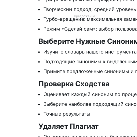
Творческий подход: средний уровень
Предложение 1
Турбо-вращение: максимальная замен
Режим «Сделай сам»: выбор пользов
Выберите Нужные Синони
Изучите словарь нашего инструмента
Подходящие синонимы к выделенным
Примите предложенные синонимы и п
Проверка Сходства
Оценивает каждый синоним по процен
Выберите наиболее подходящий син
Точные результаты
Удаляет Плагиат
Он предоставляет контент без следов