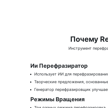
Почему Re
Инструмент перефра
Ии Перефразиратор
Использует ИИ для перефразирования
Творческие предложения, основанные
Генератор перефразировщик улучшает
Режимы Вращения
Три разных режима перефразировка