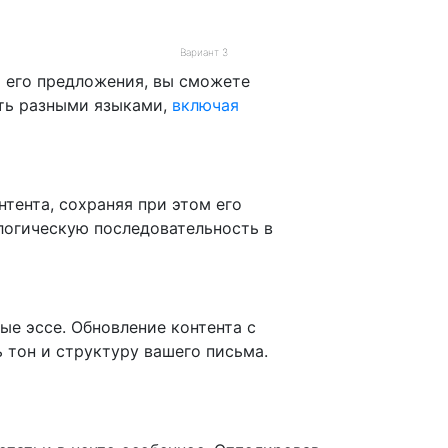
Вариант 3
 его предложения, вы сможете
ять разными языками,
включая
тента, сохраняя при этом его
логическую последовательность в
е эссе. Обновление контента с
тон и структуру вашего письма.