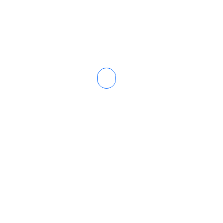
Перефразируйте 
Введите или вставьте (ctrl + v
докуме
Сначала необходимо выбрать
0
/800