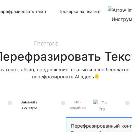
перефразировать текст
Проверка на плагиат
Инструм
Параграф
Перефразировать Текс
 текст, абзац, предложение, статью и эссе бесплатно
перефразировать AI здесь👇
Заменить
ИИ-
вручную
рерайтер
Перефразированный конт