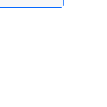
рофессионал